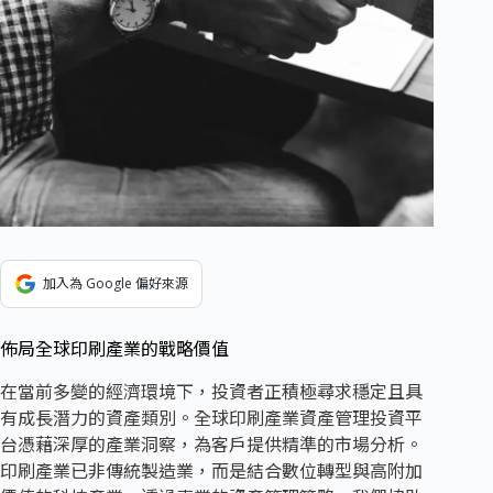
加入為 Google 偏好來源
佈局全球印刷產業的戰略價值
在當前多變的經濟環境下，投資者正積極尋求穩定且具
有成長潛力的資產類別。全球印刷產業資產管理投資平
台憑藉深厚的產業洞察，為客戶提供精準的市場分析。
印刷產業已非傳統製造業，而是結合數位轉型與高附加