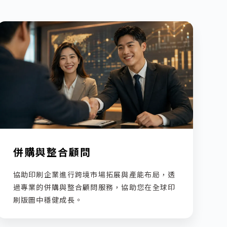
併購與整合顧問
協助印刷企業進行跨境市場拓展與產能布局，透
過專業的併購與整合顧問服務，協助您在全球印
刷版圖中穩健成長。