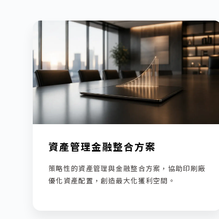
資產管理金融整合方案
策略性的資產管理與金融整合方案，協助印刷廠
優化資產配置，創造最大化獲利空間。