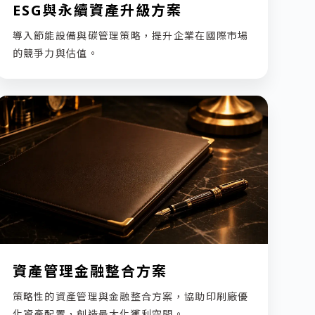
ESG與永續資產升級方案
導入節能設備與碳管理策略，提升企業在國際市場
的競爭力與估值。
資產管理金融整合方案
策略性的資產管理與金融整合方案，協助印刷廠優
化資產配置，創造最大化獲利空間。