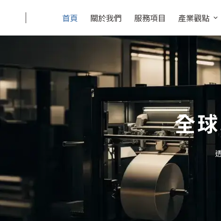
首頁
關於我們
服務項目
產業觀點
全球